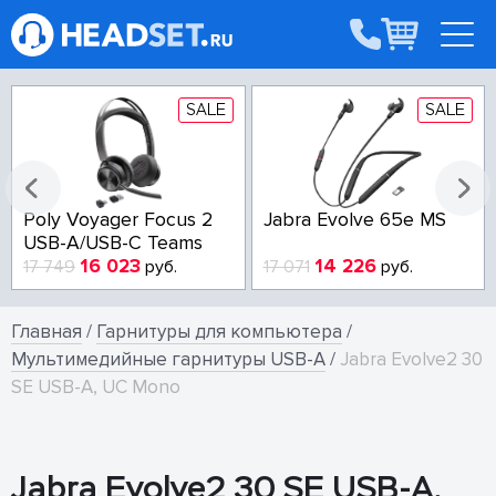
SALE
SALE
Poly Voyager Focus 2
Jabra Evolve 65e MS
USB-A/USB-C Teams
16 023
14 226
17 749
руб.
17 071
руб.
Главная
/
Гарнитуры для компьютера
/
Мультимедийные гарнитуры USB-A
/
Jabra Evolve2 30
SE USB-A, UC Mono
Jabra Evolve2 30 SE USB-A,