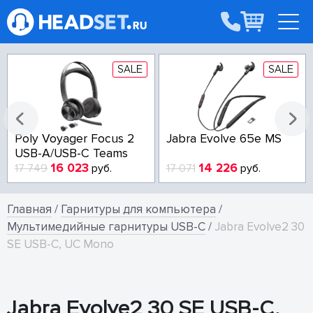
SALE
SALE
Poly Voyager Focus 2
Jabra Evolve 65e MS
USB-A/USB-C Teams
16 023
14 226
17 749
руб.
17 071
руб.
Главная
/
Гарнитуры для компьютера
/
Мультимедийные гарнитуры USB-C
/
Jabra Evolve2 30
SE USB-C, UC Mono
Jabra Evolve2 30 SE USB-C,