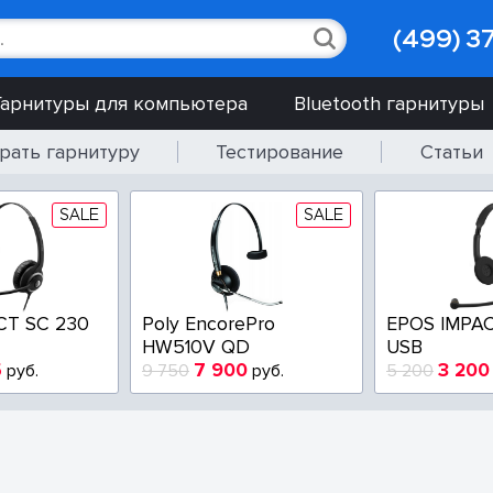
(499) 3
Гарнитуры для компьютера
Bluetooth гарнитуры
рать гарнитуру
Тестирование
Статьи
SALE
SALE
CT SC 230
Poly EncorePro
EPOS IMPAC
HW510V QD
USB
5
7 900
3 200
руб.
9 750
руб.
5 200