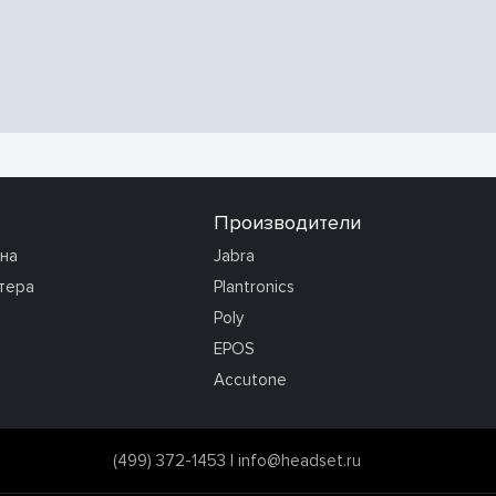
Производители
она
Jabra
тера
Plantronics
Poly
EPOS
Accutone
(499) 372-1453
|
info@headset.ru