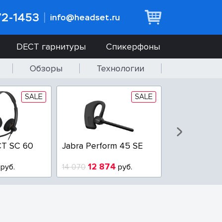
72-1453
info@headset.ru
DECT гарнитуры
Спикерфоны
Обзоры
Технологии
SALE
SALE
T SC 60
Jabra Perform 45 SE
Jabra BIZ 2
QD
12 874
6 437
руб.
14 070
руб.
10 925