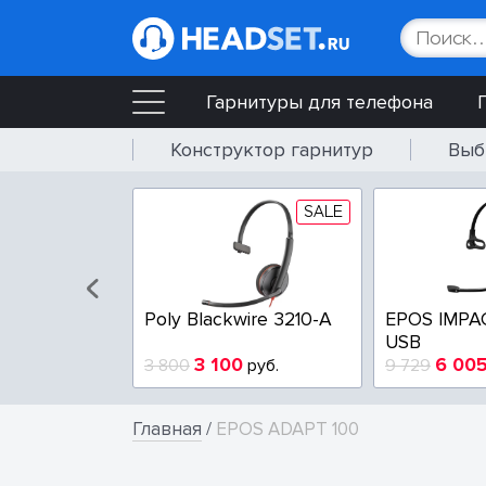
Гарнитуры для телефона
Конструктор гарнитур
Выб
SALE
SALE
wire 3225-A
Poly Blackwire 3210-A
EPOS IMPA
USB
4
3 100
6 00
руб.
3 800
руб.
9 729
Главная
/
EPOS ADAPT 100