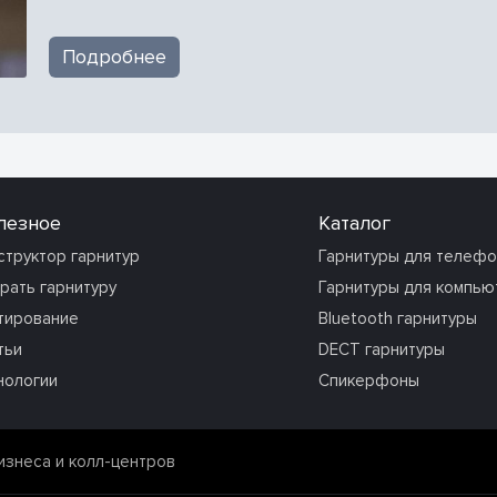
Подробнее
лезное
Каталог
структор гарнитур
Гарнитуры для телеф
рать гарнитуру
Гарнитуры для компью
тирование
Bluetooth гарнитуры
тьи
DECT гарнитуры
нологии
Спикерфоны
изнеса и колл-центров