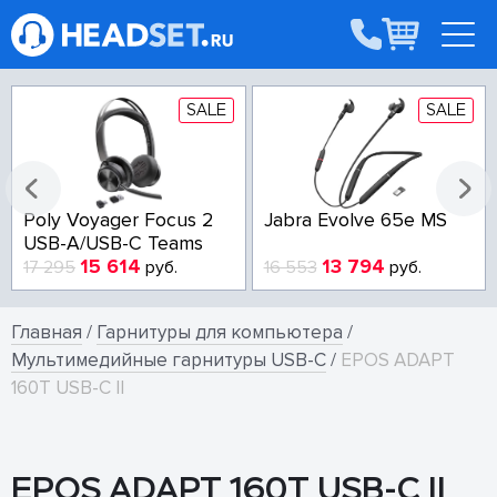
SALE
SALE
Poly Voyager Focus 2
Jabra Evolve 65e MS
USB-A/USB-C Teams
15 614
13 794
17 295
руб.
16 553
руб.
Главная
/
Гарнитуры для компьютера
/
Мультимедийные гарнитуры USB-C
/
EPOS ADAPT
160T USB-C II
EPOS ADAPT 160T USB-C II