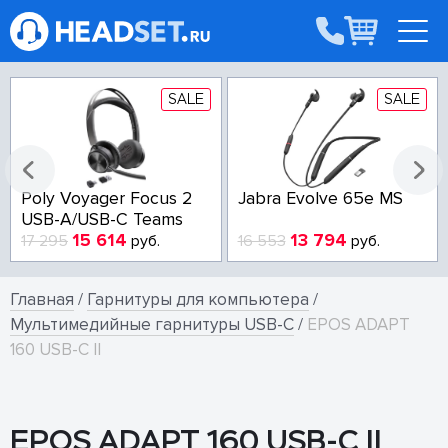
SALE
SALE
Poly Voyager Focus 2
Jabra Evolve 65e MS
USB-A/USB-C Teams
15 614
13 794
17 295
руб.
16 553
руб.
Главная
/
Гарнитуры для компьютера
/
Мультимедийные гарнитуры USB-C
/
EPOS ADAPT
160 USB-C II
EPOS ADAPT 160 USB-C II