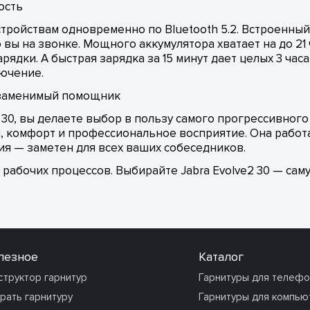
ость
тройствам одновременно по Bluetooth 5.2. Встроенный 
вы на звонке. Мощного аккумулятора хватает на до 21
рядки. А быстрая зарядка за 15 минут дает целых 3 ча
ючение.
незаменимый помощник
2 30, вы делаете выбор в пользу самого прогрессивног
мя, комфорт и профессиональное восприятие. Она работ
ия — заметен для всех ваших собеседников.
 рабочих процессов. Выбирайте Jabra Evolve2 30 — са
лезное
Каталог
структор гарнитур
Гарнитуры для телеф
рать гарнитуру
Гарнитуры для компью