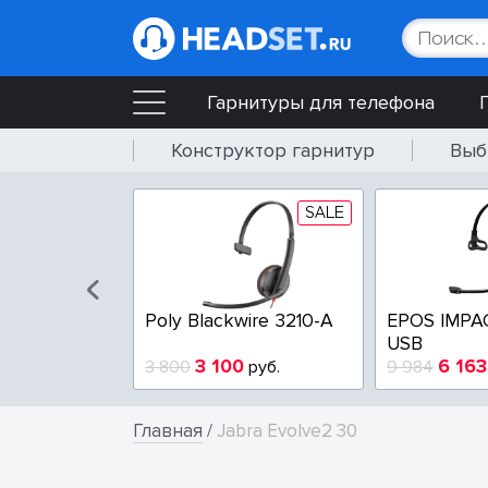
Гарнитуры для телефона
Конструктор гарнитур
Выб
SALE
SALE
wire 3225-A
Poly Blackwire 3210-A
EPOS IMPA
USB
9
3 100
6 163
руб.
3 800
руб.
9 984
Главная
/
Jabra Evolve2 30