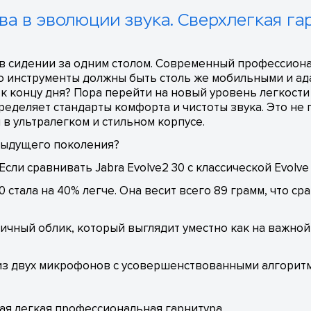
лава в эволюции звука. Сверхлегкая г
ь в сидении за одним столом. Современный профессио
о инструменты должны быть столь же мобильными и ад
к концу дня? Пора перейти на новый уровень легкости
ределяет стандарты комфорта и чистоты звука. Это не 
в ультралегком и стильном корпусе.
редыдущего поколения?
Если сравнивать Jabra Evolve2 30 с классической Evolve
0 стала на 40% легче. Она весит всего 89 грамм, что с
чный облик, который выглядит уместно как на важной
з двух микрофонов с усовершенствованными алгорит
ая легкая профессиональная гарнитура