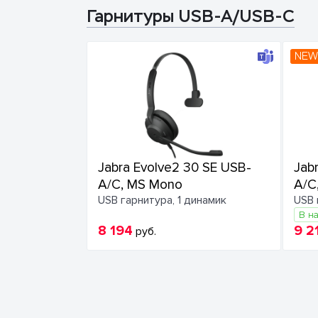
Гарнитуры USB-A/USB-C
NEW
Jabra Evolve2 30 SE USB-
Jab
A/C, MS Mono
A/C
USB гарнитура, 1 динамик
USB 
В н
8 194
9 2
руб.