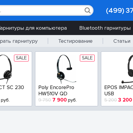
(499) 3
Гарнитуры для компьютера
Bluetooth гарнитуры
рать гарнитуру
Тестирование
Статьи
SALE
SALE
CT SC 230
Poly EncorePro
EPOS IMPAC
HW510V QD
USB
7 900
3 200
руб.
9 750
руб.
5 200