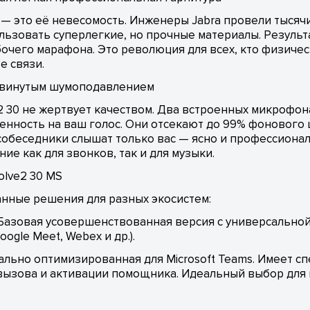
0 — это её невесомость. Инженеры Jabra провели тысяч
ьзовать суперлегкие, но прочные материалы. Результа
бочего марафона. Это революция для всех, кто физиче
е связи.
одвинутым шумоподавлением
2 30 не жертвует качеством. Два встроенных микрофона
енность на ваш голос. Они отсекают до 99% фонового ш
 собеседники слышат только вас — ясно и профессион
е как для звонков, так и для музыки.
olve2 30 MS
анные решения для разных экосистем:
ion): Базовая усовершенствованная версия с универсаль
ogle Meet, Webex и др.).
циально оптимизированная для Microsoft Teams. Имеет
вызова и активации помощника. Идеальный выбор для