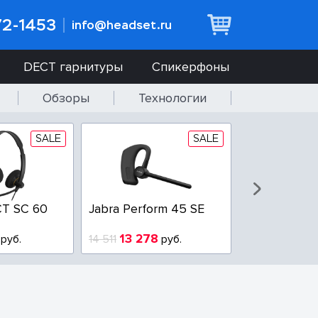
72-1453
info@headset.ru
DECT гарнитуры
Спикерфоны
Обзоры
Технологии
SALE
SALE
T SC 60
Jabra Perform 45 SE
Jabra BIZ 2
QD
13 278
6 639
руб.
14 511
руб.
11 267