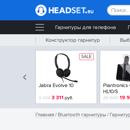
Гарнитуры для телефона
Конструктор гарнитур
Выб
SALE
SALE
bra Evolve 65e MS
Poly Blackwire 3225-A
Pol
13 794
4 404
 553
руб.
5 765
руб.
3 8
Главная
/
Bluetooth гарнитуры
/
Гарниту