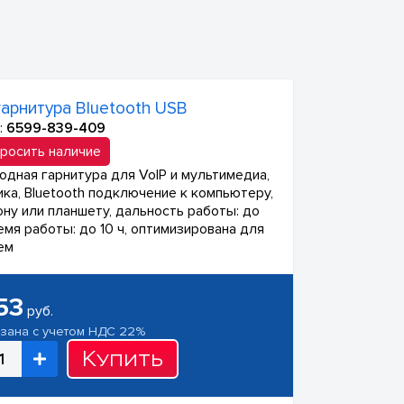
арнитура Bluetooth USB
:
6599-839-409
росить наличие
одная гарнитура для VoIP и мультимедиа,
ика, Bluetooth подключение к компьютеру,
ну или планшету, дальность работы: до
емя работы: до 10 ч, оптимизирована для
ем
53
руб.
азана с учетом НДС 22%
Купить