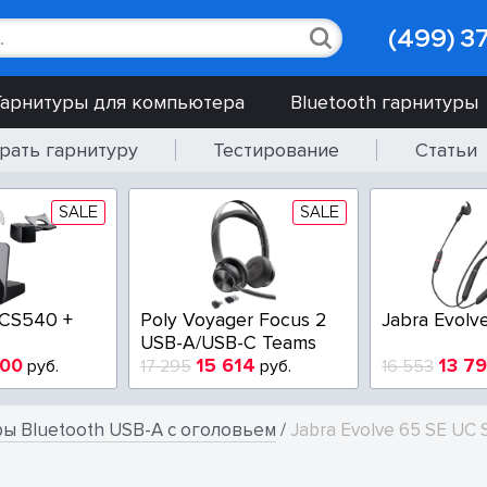
(499) 3
Гарнитуры для компьютера
Bluetooth гарнитуры
рать гарнитуру
Тестирование
Статьи
SALE
SALE
y Blackwire 3210-A
EPOS IMPACT SC 230
Pol
USB
HW
3 100
6 005
00
руб.
9 729
руб.
9 7
ры Bluetooth USB-A с оголовьем
/
Jabra Evolve 65 SE UC 