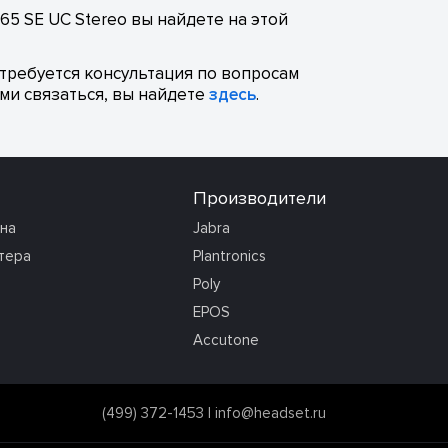
65 SE UC Stereo вы найдете на этой
отребуется консультация по вопросам
ми связаться, вы найдете
здесь
.
Производители
она
Jabra
тера
Plantronics
Poly
EPOS
Accutone
(499) 372-1453
|
info@headset.ru