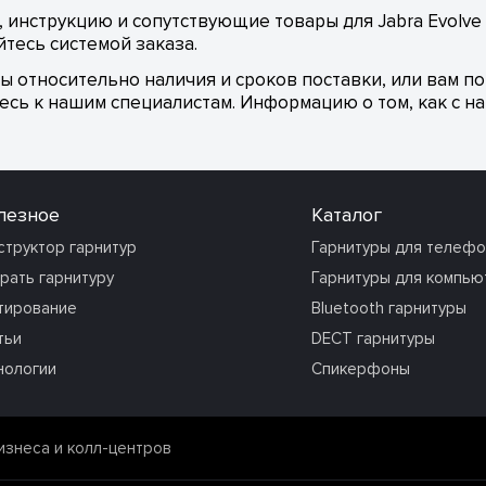
 инструкцию и сопутствующие товары для Jabra Evolve 
тесь системой заказа.
сы относительно наличия и сроков поставки, или вам п
сь к нашим специалистам. Информацию о том, как с на
лезное
Каталог
структор гарнитур
Гарнитуры для телеф
рать гарнитуру
Гарнитуры для компью
тирование
Bluetooth гарнитуры
тьи
DECT гарнитуры
нологии
Спикерфоны
изнеса и колл-центров