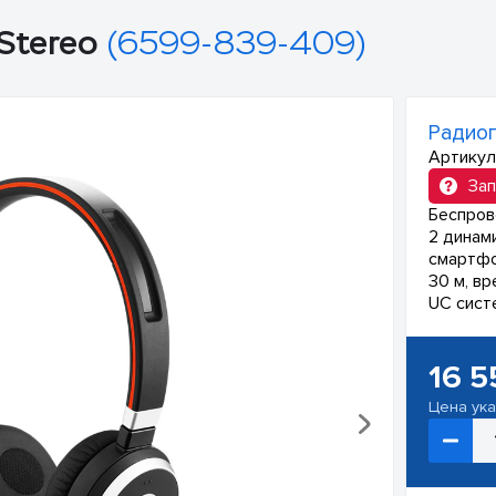
Stereo
(6599-839-409)
Радиог
Артикул
Зап
Беспров
2 динам
смартфо
30 м, вр
UC сист
16 5
Цена ук