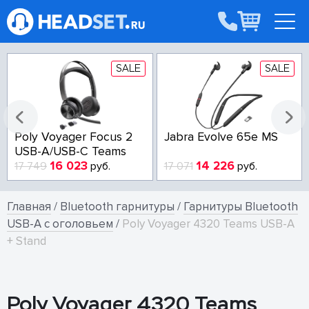
SALE
SALE
Poly Voyager Focus 2
Jabra Evolve 65e MS
USB-A/USB-C Teams
16 023
14 226
17 749
руб.
17 071
руб.
Главная
/
Bluetooth гарнитуры
/
Гарнитуры Bluetooth
USB-A с оголовьем
/
Poly Voyager 4320 Teams USB-A
+ Stand
Poly Voyager 4320 Teams