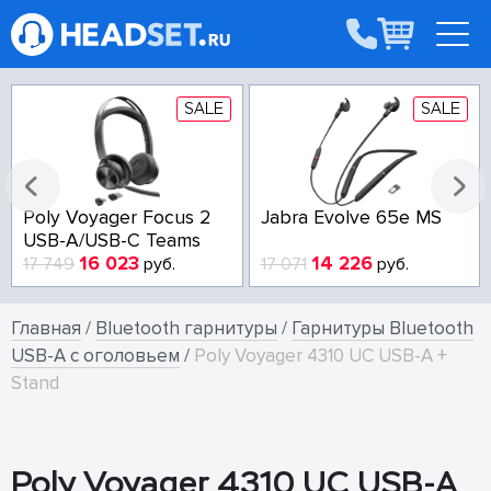
SALE
SALE
Poly Voyager Focus 2
Jabra Evolve 65e MS
USB-A/USB-C Teams
16 023
14 226
17 749
руб.
17 071
руб.
Главная
/
Bluetooth гарнитуры
/
Гарнитуры Bluetooth
USB-A с оголовьем
/
Poly Voyager 4310 UC USB-A +
Stand
Poly Voyager 4310 UC USB-A