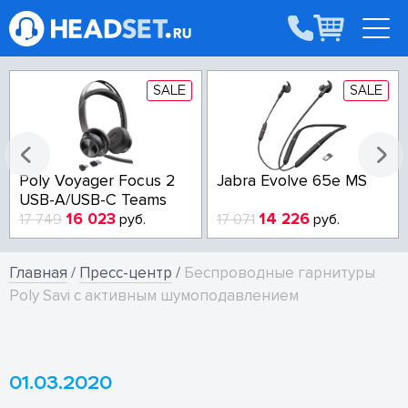
SALE
SALE
Poly Voyager Focus 2
Jabra Evolve 65e MS
USB-A/USB-C Teams
16 023
14 226
17 749
руб.
17 071
руб.
Главная
/
Пресс-центр
/
Беспроводные гарнитуры
Poly Savi с активным шумоподавлением
01.03.2020