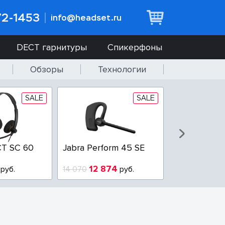
72-1453
info@headset.ru
DECT гарнитуры
Спикерфоны
Обзоры
Технологии
SALE
SALE
T SC 60
Jabra Perform 45 SE
Jabra BIZ 2
QD
12 874
6 437
руб.
14 070
руб.
10 925