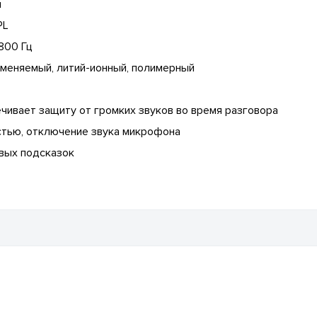
я
PL
800 Гц
аменяемый, литий-ионный, полимерный
чивает защиту от громких звуков во время разговора
стью, отключение звука микрофона
вых подсказок