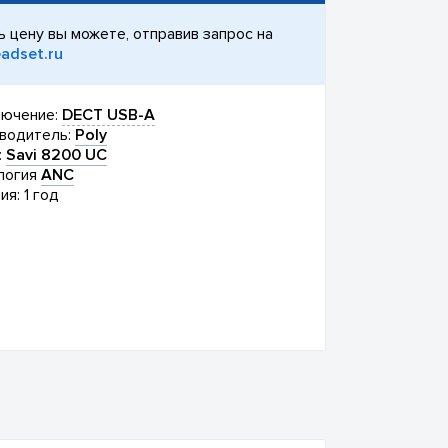
ь цену вы можете, отправив запрос на
adset.ru
ючение:
DECT USB-A
водитель:
Poly
:
Savi 8200 UC
логия
ANC
ия: 1 год