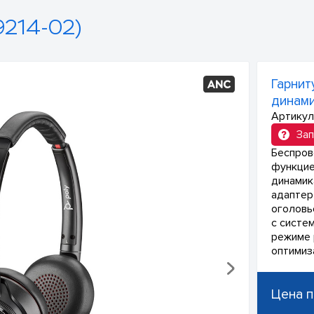
214-02)
Гарнит
динам
Артикул
Зап
Беспров
функцие
динамик
адаптер
оголовь
с систе
режиме р
оптимиз
Цена п