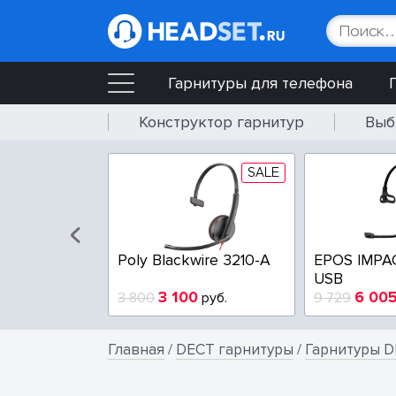
Гарнитуры для телефона
Конструктор гарнитур
Выб
SALE
SALE
wire 3225-A
Poly Blackwire 3210-A
EPOS IMPA
USB
4
3 100
6 00
руб.
3 800
руб.
9 729
Главная
/
DECT гарнитуры
/
Гарнитуры D