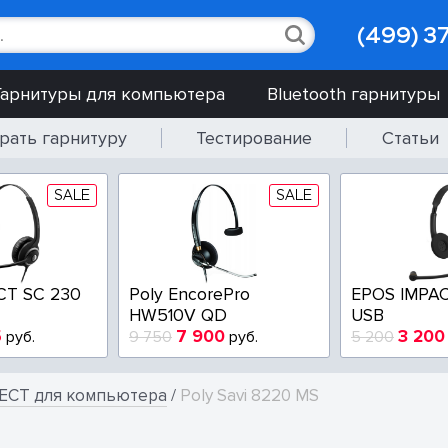
(499) 3
Гарнитуры для компьютера
Bluetooth гарнитуры
рать гарнитуру
Тестирование
Статьи
SALE
SALE
CT SC 230
Poly EncorePro
EPOS IMPAC
HW510V QD
USB
5
7 900
3 200
руб.
9 750
руб.
5 200
ECT для компьютера
/
Poly Savi 8220 MS