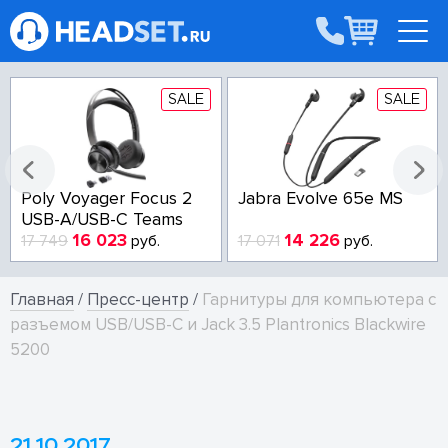
SALE
SALE
Poly Voyager Focus 2
Jabra Evolve 65e MS
USB-A/USB-C Teams
16 023
14 226
17 749
руб.
17 071
руб.
Главная
/
Пресс-центр
/
Гарнитуры для компьютера с
разъемом USB/USB-C и Jack 3.5 Plantronics Blackwire
5200
21.10.2017