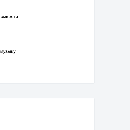
ромкости
 музыку