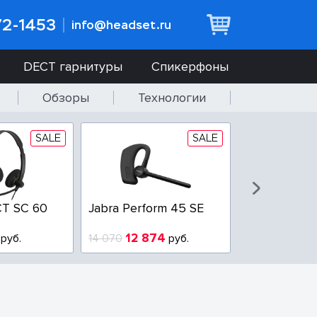
72-1453
info@headset.ru
DECT гарнитуры
Спикерфоны
Обзоры
Технологии
SALE
SALE
T SC 60
Jabra Perform 45 SE
Jabra BIZ 2
QD
12 874
6 437
руб.
14 070
руб.
10 925