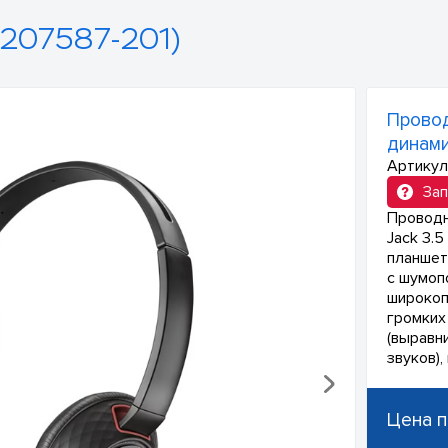
207587-201)
Провод
динам
Артикул
Зап
Проводн
Jack 3.
планшет
с шумопо
широкоп
громких
(выравн
звуков),
Цена п