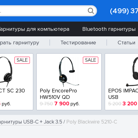
(499) 3
Гарнитуры для компьютера
Bluetooth гарнитуры
рать гарнитуру
Тестирование
Статьи
SALE
SALE
CT SC 230
Poly EncorePro
EPOS IMPAC
HW510V QD
USB
5
7 900
3 200
руб.
9 750
руб.
5 200
арнитуры USB-C + Jack 3.5
/
Poly Blackwire 5210-C