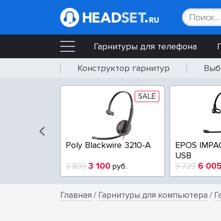
Гарнитуры для телефона
Конструктор гарнитур
Выб
SALE
SALE
wire 3225-A
Poly Blackwire 3210-A
EPOS IMPA
USB
4
3 100
6 00
руб.
3 800
руб.
9 729
Главная
/
Гарнитуры для компьютера
/
Г