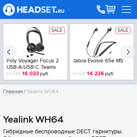
SALE
SALE
Poly Voyager Focus 2
Jabra Evolve 65e MS
USB-A/USB-C Teams
16 023
14 226
17 749
руб.
17 071
руб.
Главная
/
Yealink WH64
Yealink WH64
Гибридные беспроводные DECT гарнитуры.