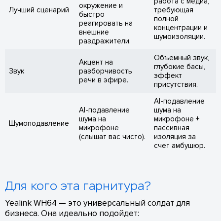
работа с медиа,
окружение и
Лучший сценарий
требующая
быстро
полной
реагировать на
концентрации и
внешние
шумоизоляции.
раздражители.
Объемный звук,
Акцент на
глубокие басы,
Звук
разборчивость
эффект
речи в эфире.
присутствия.
AI-подавление
AI-подавление
шума на
шума на
микрофоне +
Шумоподавление
микрофоне
пассивная
(слышат вас чисто).
изоляция за
счет амбушюр.
Для кого эта гарнитура?
Yealink WH64 — это универсальный солдат для
бизнеса. Она идеально подойдет: