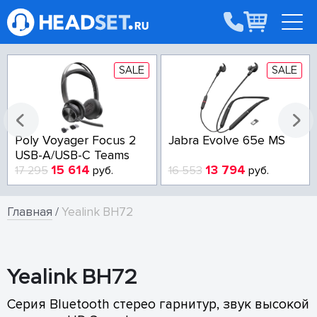
SALE
SALE
Poly Voyager Focus 2
Jabra Evolve 65e MS
USB-A/USB-C Teams
15 614
13 794
17 295
руб.
16 553
руб.
Главная
/
Yealink BH72
Yealink BH72
Серия Bluetooth стерео гарнитур, звук высокой