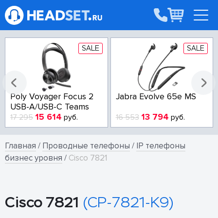
SALE
SALE
Poly Voyager Focus 2
Jabra Evolve 65e MS
USB-A/USB-C Teams
15 614
13 794
17 295
руб.
16 553
руб.
Главная
/
Проводные телефоны
/
IP телефоны
бизнес уровня
/
Cisco 7821
Cisco 7821
(CP-7821-K9)