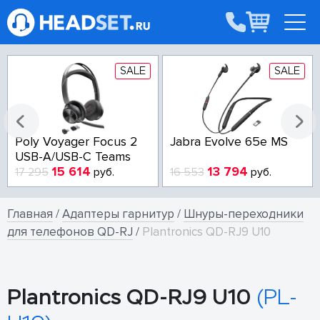
SALE
SALE
Poly Voyager Focus 2
Jabra Evolve 65e MS
USB-A/USB-C Teams
15 614
13 794
17 295
руб.
16 553
руб.
Главная
/
Адаптеры гарнитур
/
Шнуры-переходники
для телефонов QD-RJ
/
Plantronics QD-RJ9 U10
Plantronics QD-RJ9 U10
(PL-