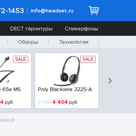
72-1453
info@headset.ru
DECT гарнитуры
Спикерфоны
Обзоры
Технологии
SALE
SALE
 MS
Poly Blackwire 3225-A
Poly Blackwire 32
4 404
3 100
.
5 765
руб.
3 800
руб.
прямой