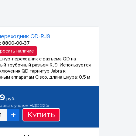
переходник QD-RJ9
:
8800-00-37
росить наличие
шнур-переходник с разъема QD на
ый трубочный разъем RJ9. Используется
ключения QD гарнитур Jabra к
ным аппаратам Cisco, длина шнура: 0.5 м
69
руб.
азана с учетом НДС 22%
Купить