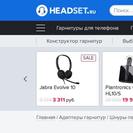
Гарнитуры для телефона
Конструктор гарнитур
Выб
SALE
Jabra Evolve 10
Plantronics CS54
HL10/S
3 311
19 900
3 724
руб.
29 500
ру
Главная
/
Адаптеры гарнитур
/
Шнуры-пе