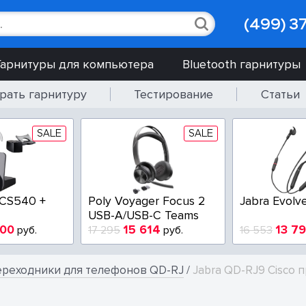
(499) 3
Гарнитуры для компьютера
Bluetooth гарнитуры
рать гарнитуру
Тестирование
Статьи
SALE
SALE
0 +
Poly Voyager Focus 2
Jabra Evolve 65e
USB-A/USB-C Teams
15 614
13 794
б.
17 295
руб.
16 553
руб
реходники для телефонов QD-RJ
/
Jabra QD-RJ9 Cisco 