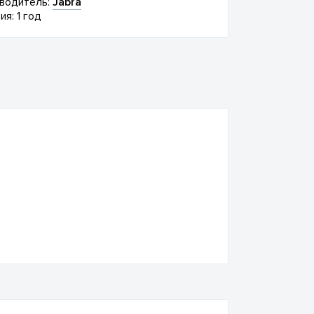
водитель:
Jabra
ия: 1 год