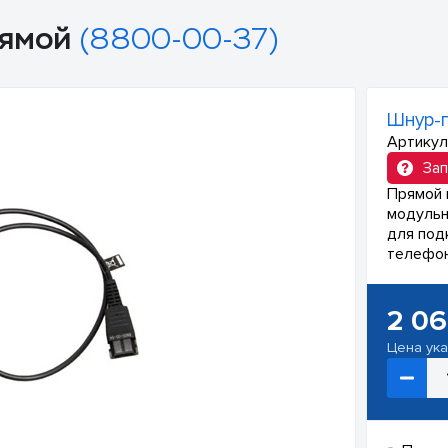
рямой
(8800-00-37)
Шнур-
Артикул
Зап
Прямой 
модульн
для под
телефон
2 0
Цена ук