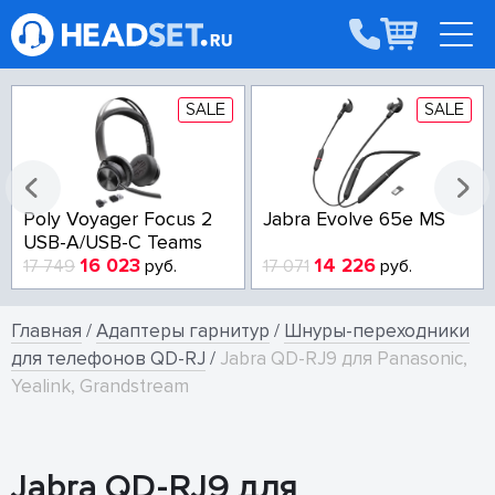
SALE
SALE
Poly Voyager Focus 2
Jabra Evolve 65e MS
USB-A/USB-C Teams
16 023
14 226
17 749
руб.
17 071
руб.
Главная
/
Адаптеры гарнитур
/
Шнуры-переходники
для телефонов QD-RJ
/
Jabra QD-RJ9 для Panasonic,
Yealink, Grandstream
Jabra QD-RJ9 для