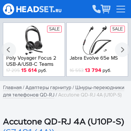
SALE
SALE
Poly Voyager Focus 2
Jabra Evolve 65e MS
USB-A/USB-C Teams
15 614
13 794
17 295
руб.
16 553
руб.
Главная
/
Адаптеры гарнитур
/
Шнуры-переходники
для телефонов QD-RJ
/
Accutone QD-RJ 4A (U10P-S)
Accutone QD-RJ 4A (U10P-S)