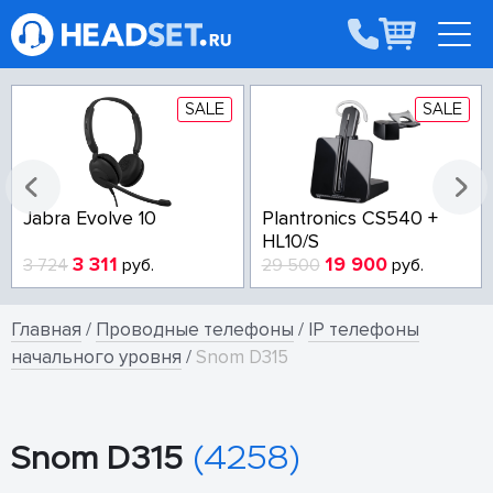
SALE
SALE
Jabra Evolve 10
Plantronics CS540 +
HL10/S
3 311
19 900
3 724
руб.
29 500
руб.
Главная
/
Проводные телефоны
/
IP телефоны
начального уровня
/
Snom D315
Snom D315
(4258)