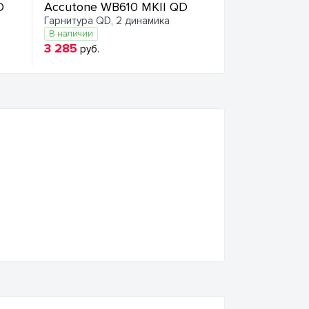
D
Accutone WB610 MKII QD
Гарнитура QD, 2 динамика
В наличии
3 285
руб.