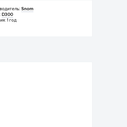
водитель:
Snom
:
D300
ия: 1 год