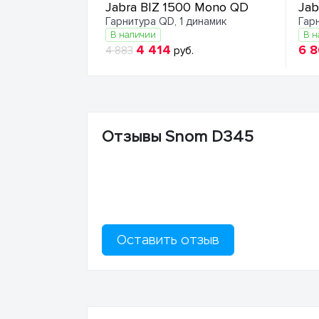
Jabra BIZ 1500 Mono QD
Jab
Гарнитура QD, 1 динамик
Гар
В наличии
В н
4 414
6 
4 883
руб.
Отзывы Snom D345
Оставить отзыв