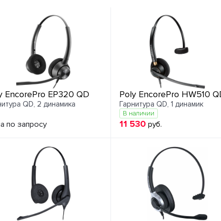
y EncorePro EP320 QD
Poly EncorePro HW510 Q
нитура QD, 2 динамика
Гарнитура QD, 1 динамик
В наличии
11 530
а по запросу
руб.