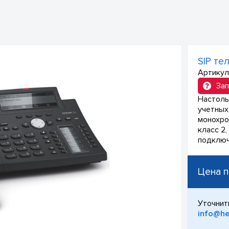
SIP те
Артикул
Зап
Настоль
учетных 
монохро
класс 2,
подключ
Цена п
Уточнит
info@he