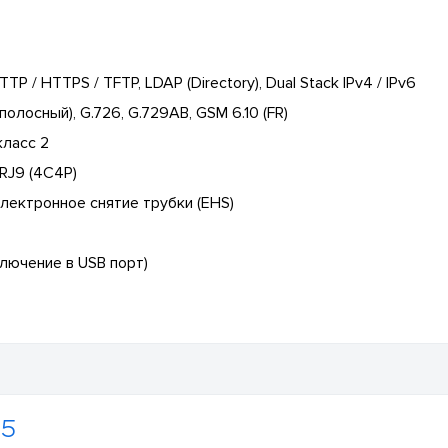
TP / HTTPS / TFTP, LDAP (Directory), Dual Stack IPv4 / IPv6
ополосный), G.726, G.729AB, GSM 6.10 (FR)
класс 2
RJ9 (4C4P)
лектронное снятие трубки (EHS)
лючение в USB порт)
45