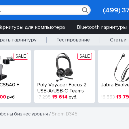
(499) 3
Гарнитуры для компьютера
Bluetooth гарнитуры
рать гарнитуру
Тестирование
Статьи
SALE
SALE
S IMPACT SC 230
Poly EncorePro
EPOS
HW510V QD
USB
6 005
7 900
9
руб.
9 750
руб.
5 20
ефоны бизнес уровня
/
Snom D345