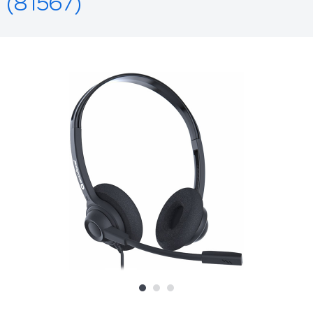
(81567)