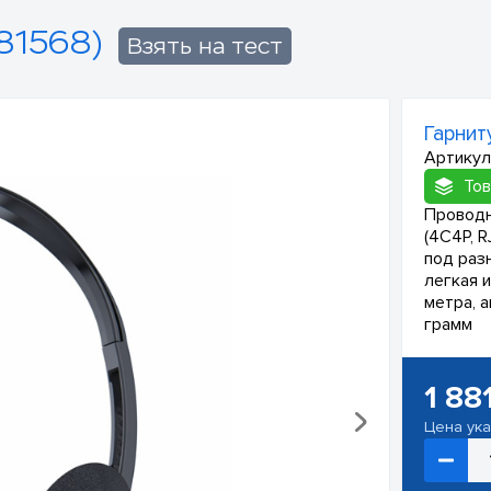
81568)
Взять на тест
Гарнит
Артикул
Тов
Проводн
(4C4P, 
под раз
легкая 
метра, 
грамм
1 88
Цена ук