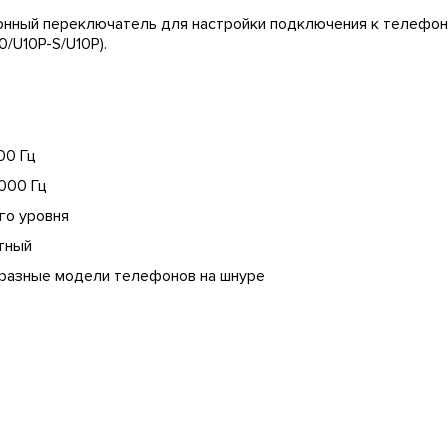
онный переключатель для настройки подключения к телефон
/U10P-S/U10P).
00 Гц
000 Гц
го уровня
тный
 разные модели телефонов на шнуре