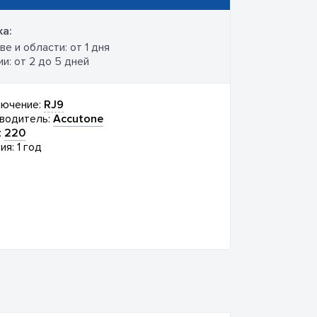
а:
е и области: от 1 дня
и: от 2 до 5 дней
ючение:
RJ9
водитель:
Accutone
:
220
ия: 1 год