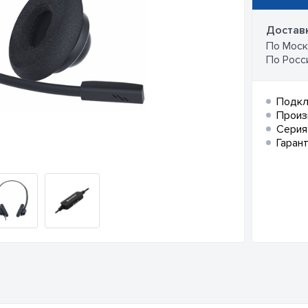
Доставк
По Москв
По Росси
Подкл
Произ
Серия
Гарант