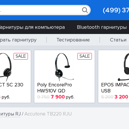
(499) 3
Гарнитуры для компьютера
Bluetooth гарнитуры
рать гарнитуру
Тестирование
Статьи
SALE
SALE
CT SC 230
Poly EncorePro
EPOS IMPAC
HW510V QD
USB
5
7 900
3 200
руб.
9 750
руб.
5 200
итуры RJ
/
Accutone TB220 RJU