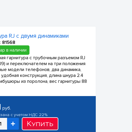
ура RJ с двумя динамиками
:
81568
ар в наличии
ая гарнитура с трубочным разъемом RJ
RJ9) и переключателем на три положения
ные модели телефонов, два динамика,
и удобная конструкция, длина шнура 2.4
амбушюры из поролона, вес гарнитуры 88
1
руб.
азана с учетом НДС 22%
Купить