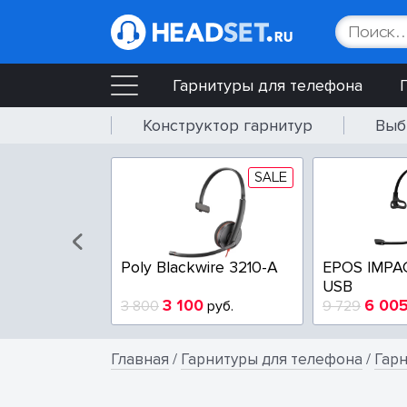
Гарнитуры для телефона
Конструктор гарнитур
Выб
SALE
SALE
wire 3225-A
Poly Blackwire 3210-A
EPOS IMPA
USB
4
3 100
6 00
руб.
3 800
руб.
9 729
Главная
/
Гарнитуры для телефона
/
Гарн