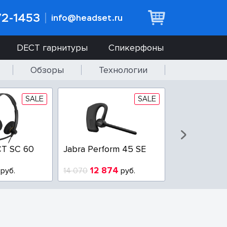
72-1453
info@headset.ru
DECT гарнитуры
Спикерфоны
Обзоры
Технологии
SALE
SALE
T SC 60
Jabra Perform 45 SE
Jabra BIZ 2
QD
12 874
6 437
руб.
14 070
руб.
10 925