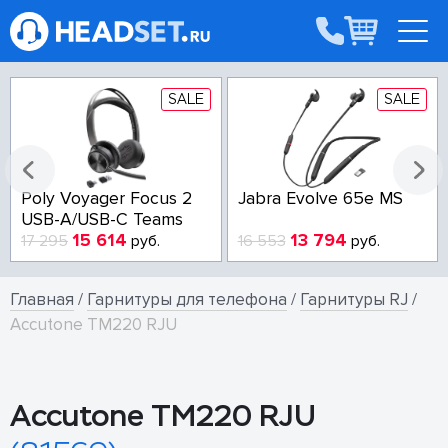
SALE
SALE
Poly Voyager Focus 2
Jabra Evolve 65e MS
USB-A/USB-C Teams
15 614
13 794
17 295
руб.
16 553
руб.
Главная
/
Гарнитуры для телефона
/
Гарнитуры RJ
/
Accutone TM220 RJU
Accutone TM220 RJU