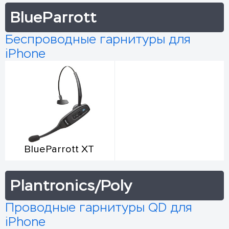
BlueParrott
Беспроводные гарнитуры для
iPhone
BlueParrott XT
Plantronics/Poly
Проводные гарнитуры QD для
iPhone