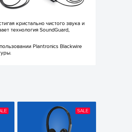
тигая кристально чистого звука и
вает технология SoundGuard,
льзовании Plantronics Blackwire
туры.
ALE
SALE