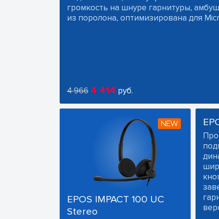
громкость на шнуре гарнитуры, амб
из поролона, оптимизирована для Micr
4 414
4 966
руб.
EP
NEW
Про
под
дин
шир
кно
зав
гарн
EPOS IMPACT 100 UC
вер
Stereo