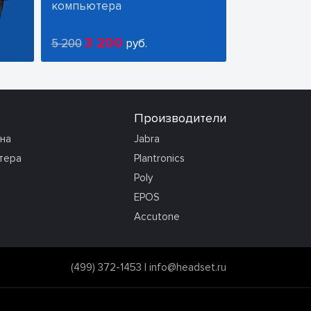
компьютера
3 200
5 200
руб.
Производители
она
Jabra
тера
Plantronics
Poly
EPOS
Accutone
(499) 372-1453
|
info@headset.ru