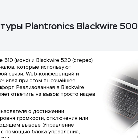
уры Plantronics Blackwire 500
e 510 (моно) и Blackwire 520 (стерео)
налов, которые используют
вой связи, Web-конференций и
ечивая при этом высочайшее
форт. Реализованная в Blackwire
ляет ответить на вызов просто надев
льзователя о достижении
ровня громкости, отключения или
ходящем вызове. Управление
 с помощью блока управления,