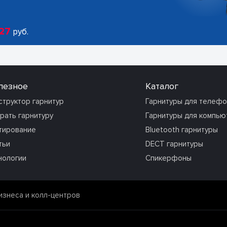
27
руб.
лезное
Каталог
структор гарнитур
Гарнитуры для телеф
рать гарнитуру
Гарнитуры для компью
тирование
Bluetooth гарнитуры
тьи
DECT гарнитуры
нологии
Спикерфоны
изнеса и колл-центров