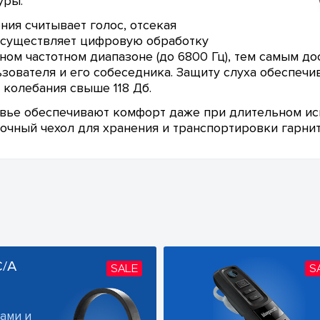
уры.
ия считывает голос, отсекая
осуществляет цифровую обработку
ом частотном диапазоне (до 6800 Гц), тем самым дос
ьзователя и его собеседника. Защиту слуха обеспечи
колебания свыше 118 Дб.
ье обеспечивают комфорт даже при длительном испо
рочный чехол для хранения и транспортировки гарни
C/A
SALE
S
ами и