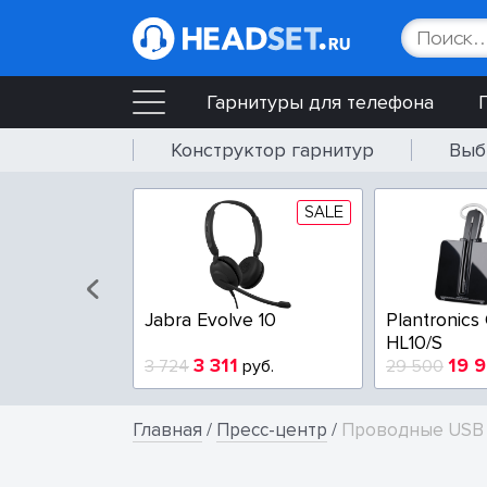
Гарнитуры для телефона
Конструктор гарнитур
Выб
SALE
Jabra Evolve 10
Plantronics
HL10/S
3 311
19 
3 724
руб.
29 500
Главная
/
Пресс-центр
/
Проводные USB г