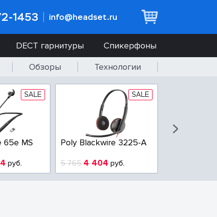
72-1453
info@headset.ru
DECT гарнитуры
Спикерфоны
Обзоры
Технологии
SALE
SALE
e 65e MS
Poly Blackwire 3225-A
Poly Blackwi
94
4 404
3 100
руб.
5 765
руб.
3 800
р