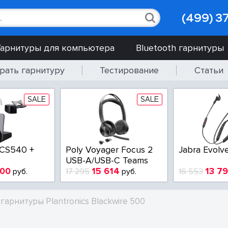
(499) 3
Гарнитуры для компьютера
Bluetooth гарнитуры
рать гарнитуру
Тестирование
Статьи
SALE
SALE
 CS540 +
Poly Voyager Focus 2
Jabra Evolv
USB-A/USB-C Teams
900
15 614
13 7
руб.
17 295
руб.
16 553
арнитуры Plantronics Blackwire 500