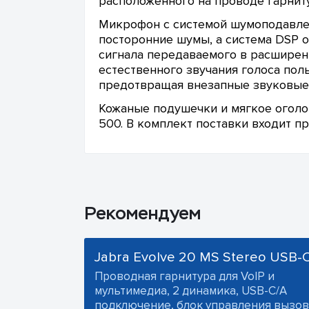
расположенного на проводе гарнит
Микрофон с системой шумоподавлен
посторонние шумы, а система DSP 
сигнала передаваемого в расширенн
естественного звучания голоса пол
предотвращая внезапные звуковые 
Кожаные подушечки и мягкое оголов
500. В комплект поставки входит п
Рекомендуем
Jabra Evolve 20 MS Stereo USB-
Проводная гарнитура для VoIP и
мультимедиа, 2 динамика, USB-C/A
подключение, блок управления вызов