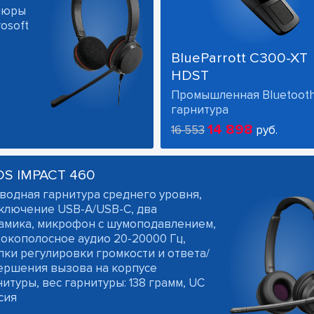
ушюры
osoft
BlueParrott C300-XT
HDST
Промышленная Bluetoot
гарнитура
14 898
16 553
руб.
OS IMPACT 460
водная гарнитура среднего уровня,
ключение USB-A/USB-C, два
амика, микрофон с шумоподавлением,
окополосное аудио 20-20000 Гц,
пки регулировки громкости и ответа/
ершения вызова на корпусе
итуры, вес гарнитуры: 138 грамм, UC
сия