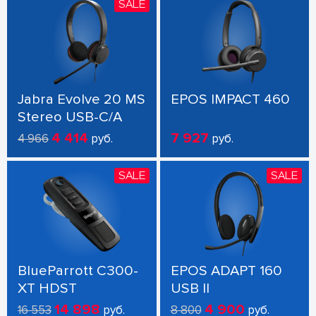
SALE
Jabra Evolve 20 MS
EPOS IMPACT 460
Stereo USB-C/A
4 414
7 927
4 966
руб.
руб.
SALE
SALE
BlueParrott C300-
EPOS ADAPT 160
XT HDST
USB II
14 898
4 900
16 553
руб.
8 800
руб.