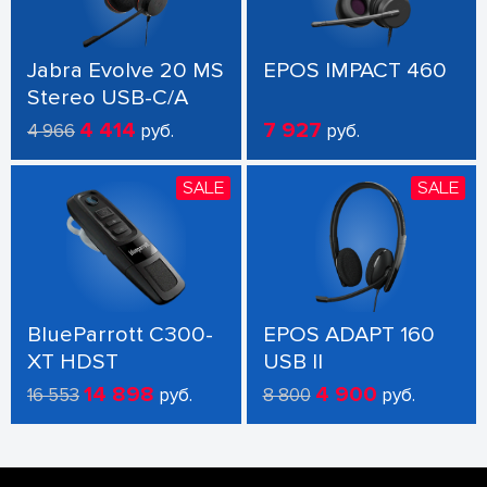
Jabra Evolve 20 MS
EPOS IMPACT 460
Stereo USB-C/A
4 414
7 927
4 966
руб.
руб.
SALE
SALE
BlueParrott C300-
EPOS ADAPT 160
XT HDST
USB II
14 898
4 900
16 553
руб.
8 800
руб.