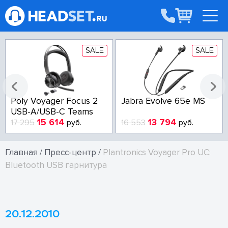
SALE
SALE
Poly Voyager Focus 2
Jabra Evolve 65e MS
USB-A/USB-C Teams
15 614
13 794
17 295
руб.
16 553
руб.
Главная
/
Пресс-центр
/
Plantronics Voyager Pro UC:
Bluetooth USB гарнитура
20.12.2010