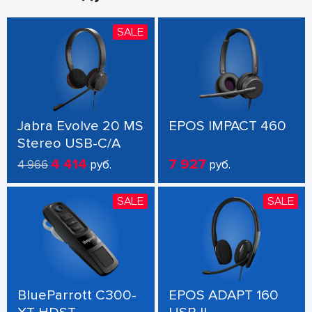
SALE
Jabra Evolve 20 MS
EPOS IMPACT 460
Stereo USB-C/A
4 414
7 927
4 966
руб.
руб.
SALE
SALE
BlueParrott C300-
EPOS ADAPT 160