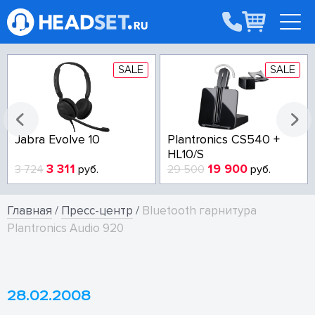
SALE
SALE
Jabra Evolve 10
Plantronics CS540 +
HL10/S
3 311
19 900
3 724
руб.
29 500
руб.
Главная
/
Пресс-центр
/
Bluetooth гарнитура
Plantronics Audio 920
28.02.2008