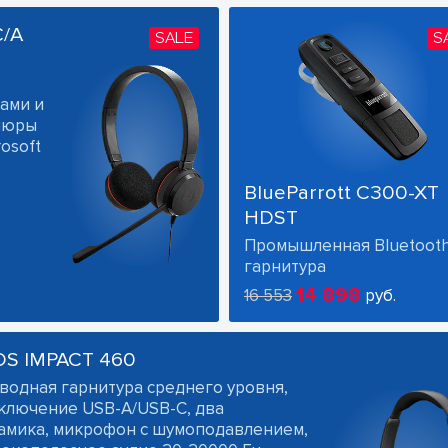
C/A
SALE
S
ами и
ушюры
osoft
BlueParrott C300-XT
HDST
Промышленная Bluetoot
гарнитура
14 898
16 553
руб.
OS IMPACT 460
водная гарнитура среднего уровня,
ключение USB-A/USB-C, два
амика, микрофон с шумоподавлением,