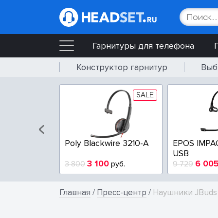
Гарнитуры для телефона
Конструктор гарнитур
Выб
SALE
SALE
wire 3225-A
Poly Blackwire 3210-A
EPOS IMPA
USB
4
3 100
6 00
руб.
3 800
руб.
9 729
Главная
/
Пресс-центр
/
Наушники JBuds 