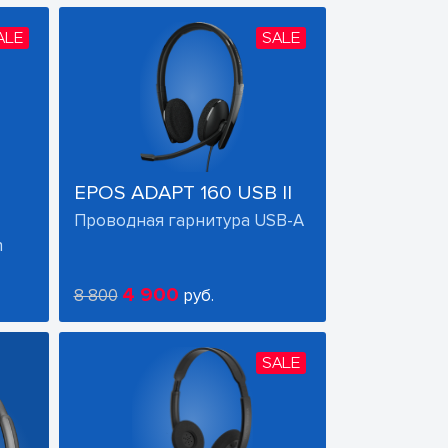
ALE
SALE
EPOS ADAPT 160 USB II
Проводная гарнитура USB-A
h
4 900
8 800
руб.
SALE