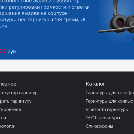
окополосное аудио 20-20000 Гц,
пки регулировки громкости и ответа/
ершения вызова на корпусе
итуры, вес гарнитуры: 138 грамм, UC
сия
27
руб.
лезное
Каталог
структор гарнитур
Гарнитуры для телеф
рать гарнитуру
Гарнитуры для компью
тирование
Bluetooth гарнитуры
тьи
DECT гарнитуры
нологии
Спикерфоны