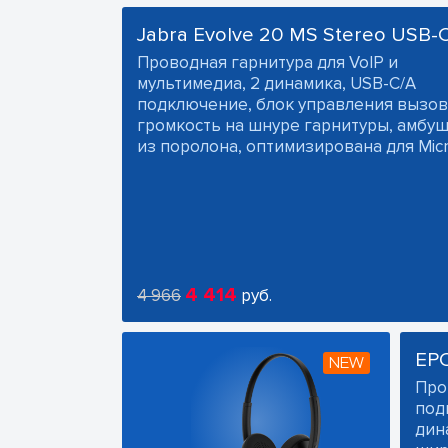
Jabra Evolve 20 MS Stereo USB-
Проводная гарнитура для VoIP и
мультимедиа, 2 динамика, USB-C/A
подключение, блок управления вызов
громкость на шнуре гарнитуры, амб
из поролона, оптимизирована для Micr
4 414
4 966
руб.
EP
NEW
Про
под
дин