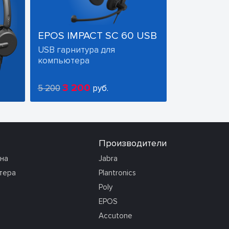
EPOS IMPACT SC 60 USB
USB гарнитура для
компьютера
3 200
5 200
руб.
Производители
она
Jabra
тера
Plantronics
Poly
EPOS
Accutone