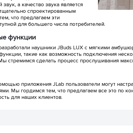
звук, а качество звука является
тщательно спроектированным
ем, что предлагаем эти
тупной для большего числа потребителей.
ые функции
ы разработали наушники JBuds LUX с мягкими амбуш
функции, такие как возможность подключения неско
. Мы стремимся сделать процесс прослушивания мак
омощью приложения JLab пользователи могут настра
ями. Мы гордимся тем, что предлагаем все это по к
сть для наших клиентов.