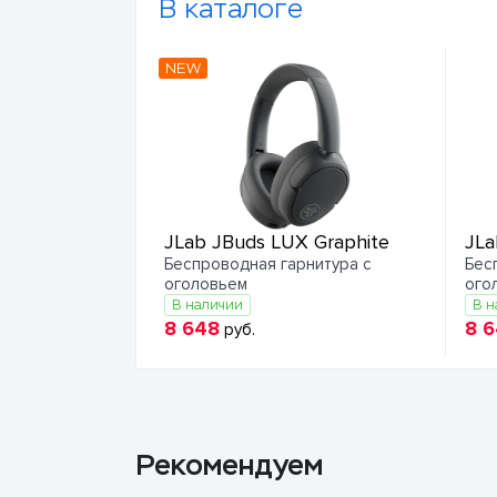
В каталоге
NEW
JLab JBuds LUX Graphite
JLa
Беспроводная гарнитура с
Бес
оголовьем
ого
В наличии
В н
8 648
8 
руб.
Рекомендуем