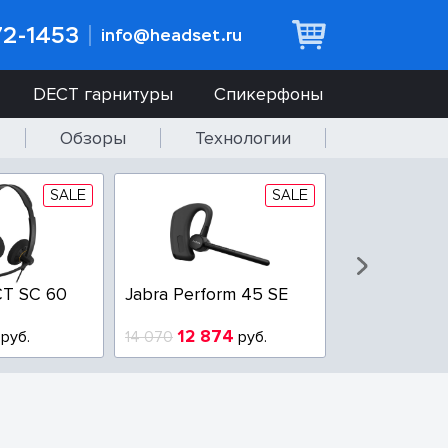
72-1453
info@headset.ru
DECT гарнитуры
Спикерфоны
Обзоры
Технологии
SALE
SALE
T SC 60
Jabra Perform 45 SE
Jabra BIZ 2
QD
12 874
6 437
руб.
14 070
руб.
10 925