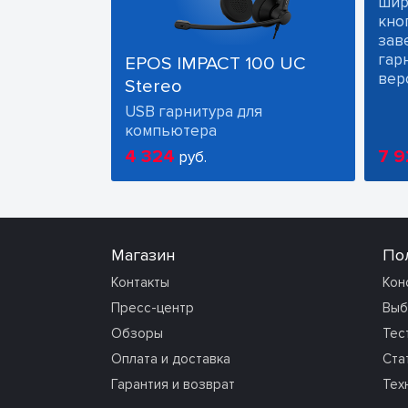
шир
кно
зав
гарн
EPOS IMPACT 100 UC
вер
Stereo
USB гарнитура для
компьютера
4 324
7 9
руб.
Магазин
По
Контакты
Кон
Пресс-центр
Выб
Обзоры
Тес
Оплата и доставка
Ста
Гарантия и возврат
Тех