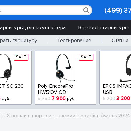
(499) 3
Гарнитуры для компьютера
Bluetooth гарнитуры
рать гарнитуру
Тестирование
Статьи
SALE
SALE
CT SC 230
Poly EncorePro
EPOS IMPAC
HW510V QD
USB
5
7 900
3 200
руб.
9 750
руб.
5 200
LUX вошли в шорт-лист премии Innovation Awards 2024