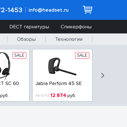
72-1453
info@headset.ru
DECT гарнитуры
Спикерфоны
Обзоры
Технологии
SALE
SALE
T SC 60
Jabra Perform 45 SE
Jabra BIZ 2
QD
12 874
6 437
руб.
14 070
руб.
10 925