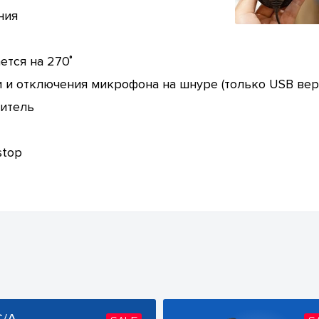
ния
тся на 270˚
 и отключения микрофона на шнуре (только USB вер
итель
stop
C/A