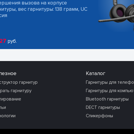
ершения вызова на корпусе
итуры, вес гарнитуры: 138 грамм, UC
сия
27
руб.
лезное
Каталог
структор гарнитур
Гарнитуры для телеф
рать гарнитуру
Гарнитуры для компью
тирование
Bluetooth гарнитуры
тьи
DECT гарнитуры
нологии
Спикерфоны