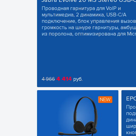
Проводная гарнитура для VoIP и
мультимедиа, 2 динамика, USB-C/A
подключение, блок управления вызов
громкость на шнуре гарнитуры, амб
из поролона, оптимизирована для Micr
4 414
4 966
руб.
EP
NEW
Про
под
дин
шир
кно