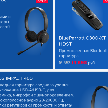
SALE
S
ами и
ушюры
osoft
BlueParrott C300-XT
HDST
Промышленная Bluetoot
гарнитура
14 898
16 553
руб.
OS IMPACT 460
водная гарнитура среднего уровня,
ключение USB-A/USB-C, два
амика, микрофон с шумоподавлением,
окополосное аудио 20-20000 Гц,
пки регулировки громкости и ответа/