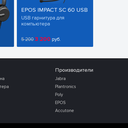
EPOS IMPACT SC 60 USB
USB гарнитура для
компьютера
3 200
5 200
руб.
Производители
она
Jabra
тера
Plantronics
Poly
EPOS
Accutone