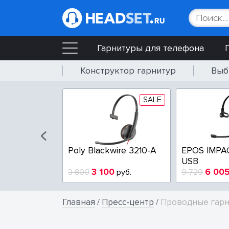
Гарнитуры для телефона
Конструктор гарнитур
Выб
SALE
SALE
wire 3225-A
Poly Blackwire 3210-A
EPOS IMPA
USB
4
3 100
6 00
руб.
3 800
руб.
9 729
Главная
/
Пресс-центр
/
Проводные гарни