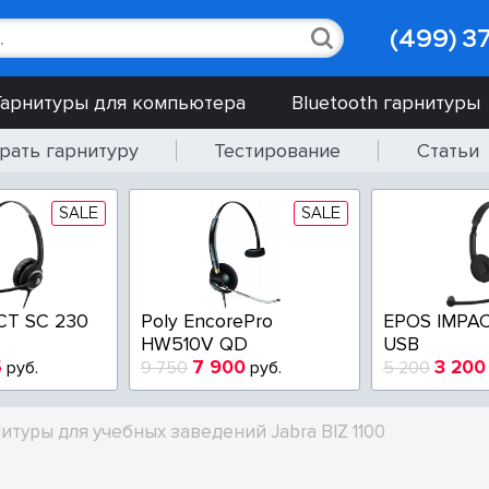
(499) 3
Гарнитуры для компьютера
Bluetooth гарнитуры
рать гарнитуру
Тестирование
Статьи
SALE
SALE
CT SC 230
Poly EncorePro
EPOS IMPAC
HW510V QD
USB
5
7 900
3 200
руб.
9 750
руб.
5 200
туры для учебных заведений Jabra BIZ 1100