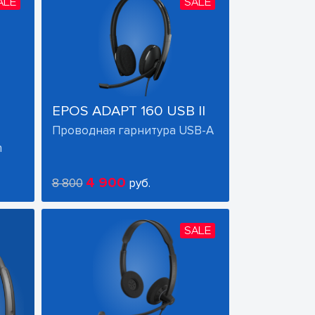
ALE
SALE
EPOS ADAPT 160 USB II
Проводная гарнитура USB-A
h
4 900
8 800
руб.
SALE