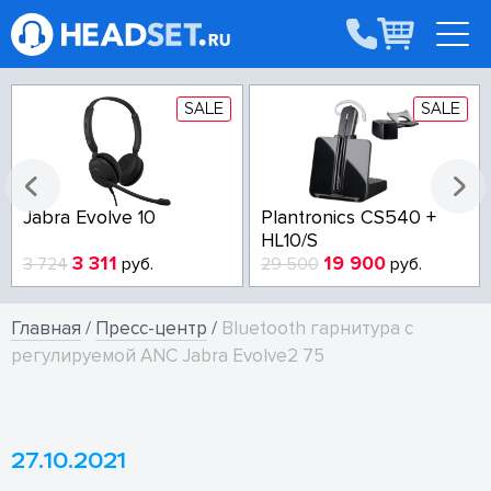
E
SALE
SALE
Plantronics CS540 +
Poly Voyager Focus 2
HL10/S
USB-A/USB-C Teams
19 900
15 614
29 500
руб.
17 295
руб.
Главная
/
Пресс-центр
/
Bluetooth гарнитура с
регулируемой ANC Jabra Evolve2 75
27.10.2021