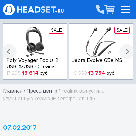
SALE
SALE
Poly Voyager Focus 2
Jabra Evolve 65e MS
USB-A/USB-C Teams
15 614
13 794
17 295
руб.
16 553
руб.
Главная
/
Пресс-центр
/
Yealink выпустила
улучшенную серию IP телефонов T4S
07.02.2017