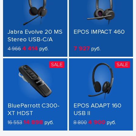
Jabra Evolve 20 MS
EPOS IMPACT 460
Stereo USB-C/A
4 414
7 927
4 966
руб.
руб.
SALE
SALE
BlueParrott C300-
EPOS ADAPT 160
XT HDST
USB II
14 898
4 900
16 553
руб.
8 800
руб.