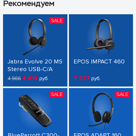
Рекомендуем
SALE
Jabra Evolve 20 MS
EPOS IMPACT 460
Stereo USB-C/A
4 414
7 927
4 966
руб.
руб.
SALE
SALE
BlueParrott C300-
EPOS ADAPT 160