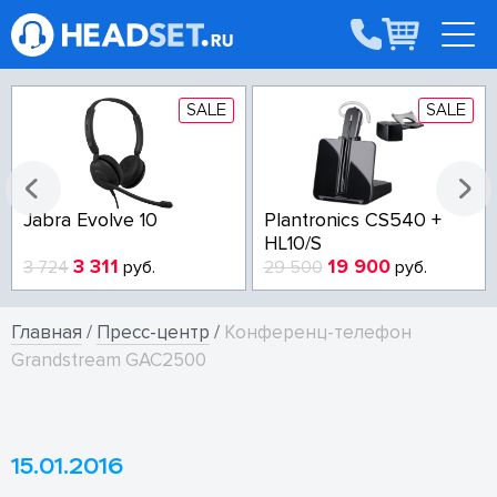
SALE
SALE
Jabra Evolve 10
Plantronics CS540 +
HL10/S
3 311
19 900
3 724
руб.
29 500
руб.
Главная
/
Пресс-центр
/
Конференц-телефон
Grandstream GAC2500
15.01.2016