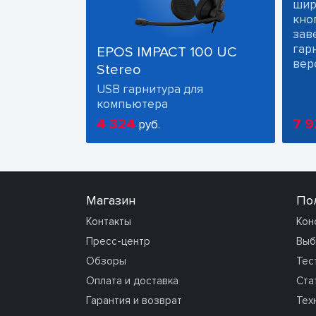
шир
кно
зав
гарн
EPOS IMPACT 100 UC
вер
Stereo
USB гарнитура для
компьютера
4 324
7 9
руб.
Магазин
По
Контакты
Кон
Пресс-центр
Выб
Обзоры
Тес
Оплата и доставка
Ста
Гарантия и возврат
Тех