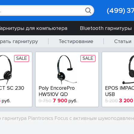
(499) 3
Гарнитуры для компьютера
Bluetooth гарнитуры
рать гарнитуру
Тестирование
Статьи
SALE
SALE
CT SC 230
Poly EncorePro
EPOS IMPAC
HW510V QD
USB
5
7 900
3 200
руб.
9 750
руб.
5 200
о гарнитура Plantronics Focus с активным шумоподавле