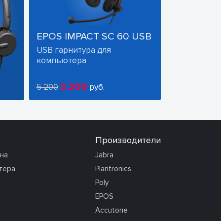
EPOS IMPACT SC 60 USB
USB гарнитура для
компьютера
3 200
5 200
руб.
Производители
она
Jabra
тера
Plantronics
Poly
EPOS
Accutone