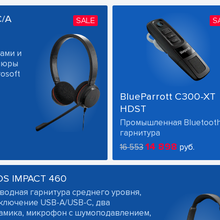
C/A
SALE
S
ами и
ушюры
osoft
BlueParrott C300-XT
HDST
Промышленная Bluetoot
гарнитура
14 898
16 553
руб.
OS IMPACT 460
водная гарнитура среднего уровня,
ключение USB-A/USB-C, два
амика, микрофон с шумоподавлением,