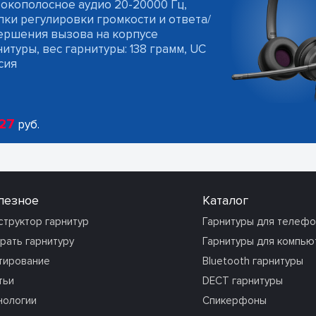
окополосное аудио 20-20000 Гц,
пки регулировки громкости и ответа/
ершения вызова на корпусе
итуры, вес гарнитуры: 138 грамм, UC
сия
27
руб.
лезное
Каталог
структор гарнитур
Гарнитуры для телеф
рать гарнитуру
Гарнитуры для компью
тирование
Bluetooth гарнитуры
тьи
DECT гарнитуры
нологии
Спикерфоны