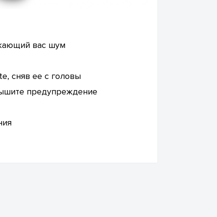
жающий вас шум
e, сняв ее с головы
слышите предупреждение
ния