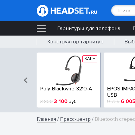
Гарнитуры для телефона
Конструктор гарнитур
Выб
SALE
SALE
wire 3225-A
Poly Blackwire 3210-A
EPOS IMPA
USB
4
3 100
6 00
руб.
3 800
руб.
9 729
Главная
/
Пресс-центр
/
Bluetooth стере