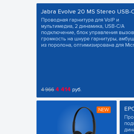
Jabra Evolve 20 MS Stereo USB-
Проводная гарнитура для VoIP и
мультимедиа, 2 динамика, USB-C/A
подключение, блок управления вызов
громкость на шнуре гарнитуры, амб
из поролона, оптимизирована для Micr
4 414
4 966
руб.
EP
NEW
Про
под
дин