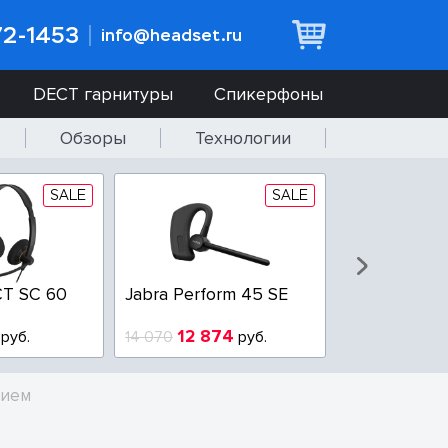
72-1453
info@headset.ru
DECT гарнитуры
Спикерфоны
Обзоры
Технологии
SALE
SALE
T SC 60
Jabra Perform 45 SE
Jabra BIZ 2
QD
12 874
6 437
руб.
14 070
руб.
10 925
нием