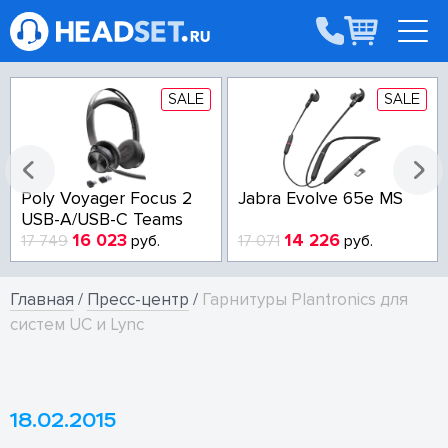
SALE
SALE
Poly Voyager Focus 2
Jabra Evolve 65e MS
USB-A/USB-C Teams
16 023
14 226
17 749
руб.
17 071
руб.
Главная
/
Пресс-центр
/
Гарнитуры Plantronics для
систем UC и Lync
18.02.2015