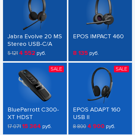
Jabra Evolve 20 MS
EPOS IMPACT 460
Stereo USB-C/A
4 552
8 135
5 121
руб.
руб.
SALE
SALE
BlueParrott C300-
EPOS ADAPT 160
XT HDST
USB II
15 364
4 900
17 071
руб.
8 800
руб.