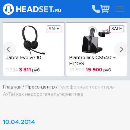
SALE
SALE
Jabra Evolve 10
Plantronics CS540 +
HL10/S
3 311
19 900
3 724
руб.
29 500
руб.
Главная
/
Пресс-центр
/
Телефонные гарнитуры
AxTel как недорогая альтернатива
10.04.2014