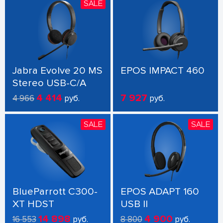
SALE
Jabra Evolve 20 MS
EPOS IMPACT 460
Stereo USB-C/A
4 414
7 927
4 966
руб.
руб.
SALE
SALE
BlueParrott C300-
EPOS ADAPT 160
XT HDST
USB II
14 898
4 900
16 553
руб.
8 800
руб.