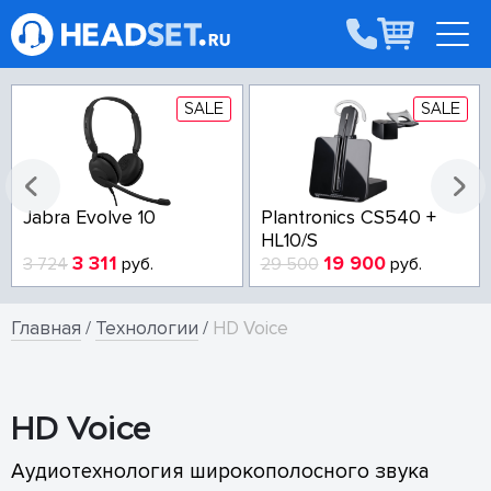
SALE
SALE
Jabra Evolve 10
Plantronics CS540 +
HL10/S
3 311
19 900
3 724
руб.
29 500
руб.
Главная
/
Технологии
/
HD Voice
HD Voice
Аудиотехнология широкополосного звука