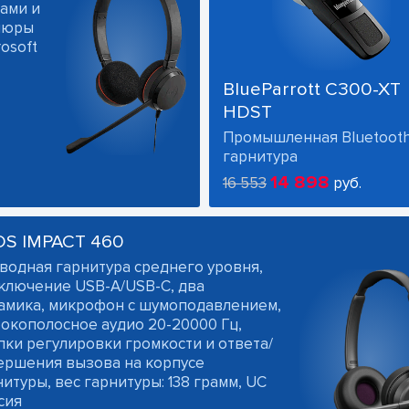
ами и
ушюры
osoft
BlueParrott C300-XT
HDST
Промышленная Bluetoot
гарнитура
14 898
16 553
руб.
OS IMPACT 460
водная гарнитура среднего уровня,
ключение USB-A/USB-C, два
амика, микрофон с шумоподавлением,
окополосное аудио 20-20000 Гц,
пки регулировки громкости и ответа/
ершения вызова на корпусе
итуры, вес гарнитуры: 138 грамм, UC
сия