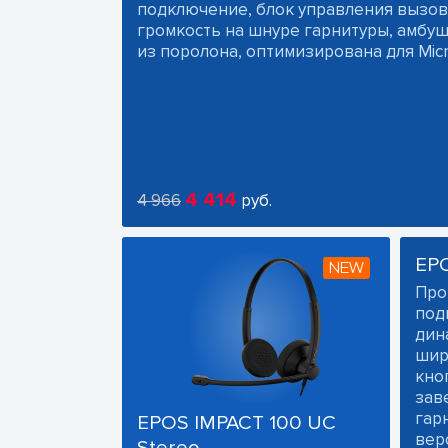
подключение, блок управления вызов
громкость на шнуре гарнитуры, амб
из поролона, оптимизирована для Micr
4 414
4 966
руб.
EP
NEW
Про
под
дин
шир
кно
зав
гарн
EPOS IMPACT 100 UC
вер
Stereo