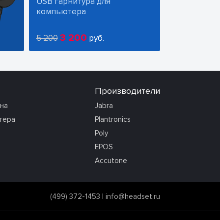
USB гарнитура для
компьютера
3 200
5 200
руб.
Производители
она
Jabra
тера
Plantronics
Poly
EPOS
Accutone
(499) 372-1453
|
info@headset.ru