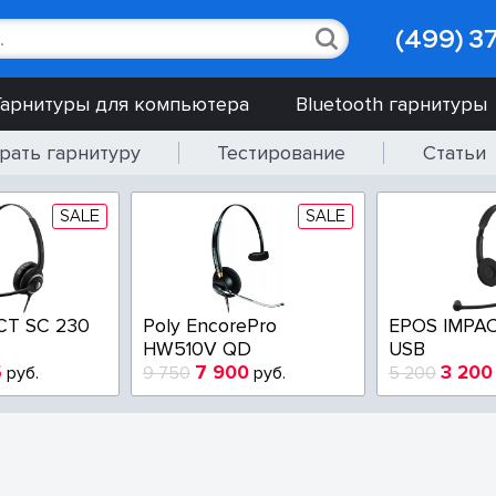
(499) 3
Гарнитуры для компьютера
Bluetooth гарнитуры
рать гарнитуру
Тестирование
Статьи
SALE
SALE
CT SC 230
Poly EncorePro
EPOS IMPAC
HW510V QD
USB
5
7 900
3 200
руб.
9 750
руб.
5 200