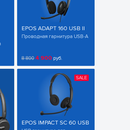
EPOS ADAPT 160 USB II
Проводная гарнитура USB-A
h
4 900
8 800
руб.
SALE
EPOS IMPACT SC 60 USB