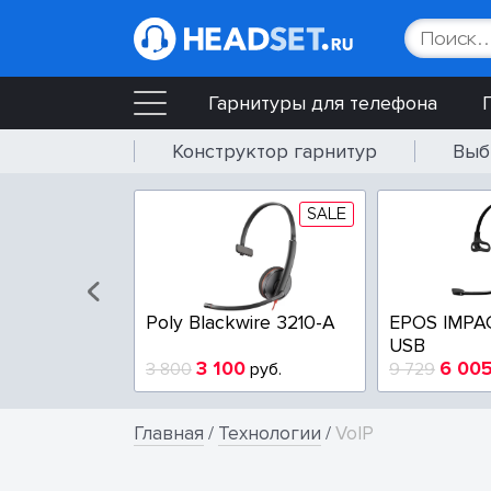
Гарнитуры для телефона
Конструктор гарнитур
Выб
SALE
SALE
wire 3225-A
Poly Blackwire 3210-A
EPOS IMPA
USB
4
3 100
6 00
руб.
3 800
руб.
9 729
Главная
/
Технологии
/
VoIP