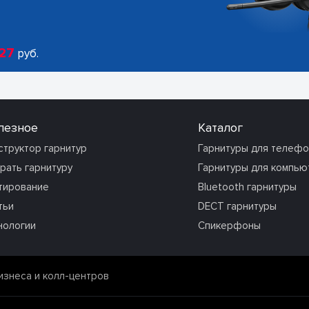
27
руб.
лезное
Каталог
структор гарнитур
Гарнитуры для телеф
рать гарнитуру
Гарнитуры для компью
тирование
Bluetooth гарнитуры
тьи
DECT гарнитуры
нологии
Спикерфоны
изнеса и колл-центров