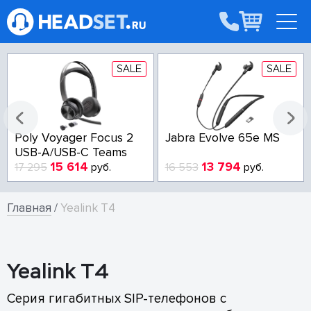
SALE
SALE
Poly Voyager Focus 2
Jabra Evolve 65e MS
USB-A/USB-C Teams
15 614
13 794
17 295
руб.
16 553
руб.
Главная
/
Yealink T4
Yealink T4
Серия гигабитных SIP-телефонов с