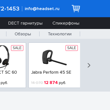
72-1453
info@headset.ru
DECT гарнитуры
Спикерфоны
Обзоры
Технологии
SALE
SALE
T SC 60
Jabra Perform 45 SE
Jabra BIZ 2
QD
12 874
6 437
руб.
14 070
руб.
10 925