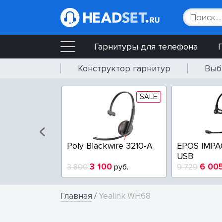
Гарнитуры для телефона
Конструктор гарнитур
Выб
SALE
SALE
wire 3225-A
Poly Blackwire 3210-A
EPOS IMPA
USB
4
3 100
6 00
руб.
3 800
руб.
9 729
Главная
/
Yealink WH68