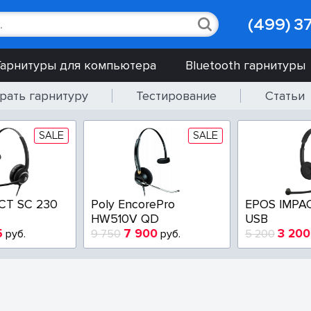
(499) 3
Гарнитуры для компьютера
Bluetooth гарнитуры
рать гарнитуру
Тестирование
Статьи
SALE
SALE
CT SC 230
Poly EncorePro
EPOS IMPAC
HW510V QD
USB
5
7 900
3 200
руб.
9 750
руб.
5 200