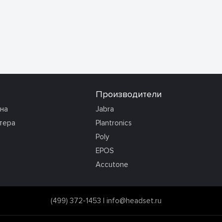
Производители
она
Jabra
тера
Plantronics
Poly
EPOS
Accutone
(499) 372-1453
|
info@headset.ru