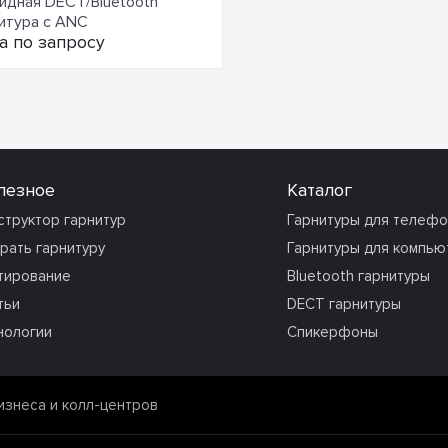
идная DECT/Bluetooth
итура с ANC
а по запросу
лезное
Каталог
структор гарнитур
Гарнитуры для телеф
рать гарнитуру
Гарнитуры для компью
тирование
Bluetooth гарнитуры
тьи
DECT гарнитуры
нологии
Спикерфоны
изнеса и колл-центров