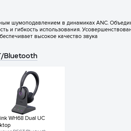
вным шумоподавлением в динамиках ANC. Объеди
ть и гибкость использования. Усовершенствованна
еспечивает высокое качество звука
/Bluetooth
link WH68 Dual UC
ktop