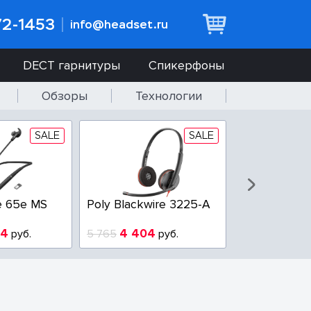
72-1453
info@headset.ru
DECT гарнитуры
Спикерфоны
Обзоры
Технологии
SALE
SALE
e 65e MS
Poly Blackwire 3225-A
Poly Blackwi
94
4 404
3 100
руб.
5 765
руб.
3 800
р