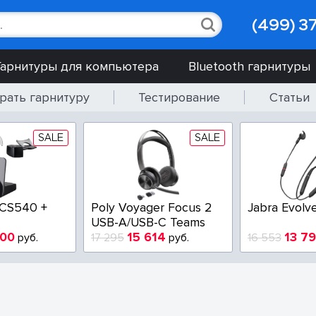
(499) 3
Гарнитуры для компьютера
Bluetooth гарнитуры
рать гарнитуру
Тестирование
Статьи
SALE
SALE
 CS540 +
Poly Voyager Focus 2
Jabra Evolv
USB-A/USB-C Teams
900
15 614
13 7
руб.
17 295
руб.
16 553