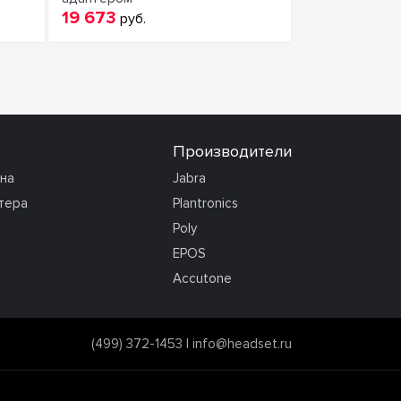
19 673
руб.
Производители
она
Jabra
тера
Plantronics
Poly
EPOS
Accutone
(499) 372-1453
|
info@headset.ru