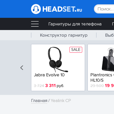
Гарнитуры для телефона
Конструктор гарнитур
Выб
SALE
Jabra Evolve 10
Plantronics
HL10/S
3 311
19 
3 724
руб.
29 500
Главная
/
Yealink CP