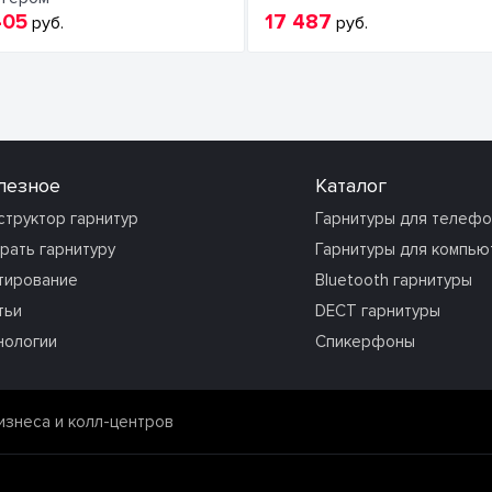
405
17 487
руб.
руб.
лезное
Каталог
структор гарнитур
Гарнитуры для телеф
рать гарнитуру
Гарнитуры для компью
тирование
Bluetooth гарнитуры
тьи
DECT гарнитуры
нологии
Спикерфоны
изнеса и колл-центров