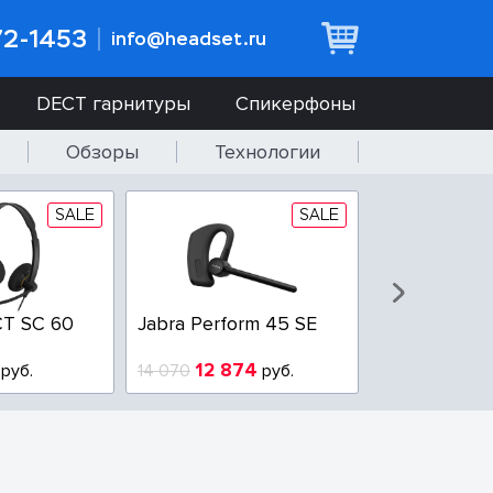
72-1453
info@headset.ru
DECT гарнитуры
Спикерфоны
Обзоры
Технологии
SALE
SALE
T SC 60
Jabra Perform 45 SE
Jabra BIZ 2
QD
12 874
6 437
руб.
14 070
руб.
10 925