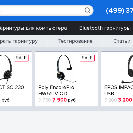
(499) 3
Гарнитуры для компьютера
Bluetooth гарнитуры
рать гарнитуру
Тестирование
Статьи
SALE
SALE
CT SC 230
Poly EncorePro
EPOS IMPAC
HW510V QD
USB
5
7 900
3 200
руб.
9 750
руб.
5 200