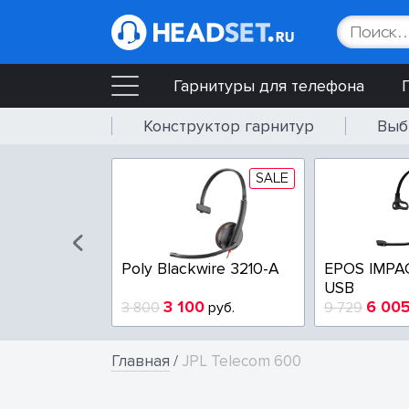
Гарнитуры для телефона
Конструктор гарнитур
Выб
SALE
SALE
wire 3225-A
Poly Blackwire 3210-A
EPOS IMPA
USB
4
3 100
6 00
руб.
3 800
руб.
9 729
Главная
/
JPL Telecom 600