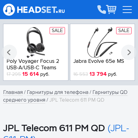
SALE
SALE
Poly Voyager Focus 2
Jabra Evolve 65e MS
USB-A/USB-C Teams
15 614
13 794
17 295
руб.
16 553
руб.
Главная
/
Гарнитуры для телефона
/
Гарнитуры QD
среднего уровня
/
JPL Telecom 611 PM QD
JPL Telecom 611 PM QD
(JPL-