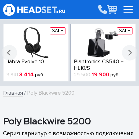
SALE
SALE
Jabra Evolve 10
Plantronics CS540 +
HL10/S
3 414
19 900
3 841
руб.
29 500
руб.
Главная
/
Poly Blackwire 5200
Poly Blackwire 5200
Серия гарнитур с возможностью подключения