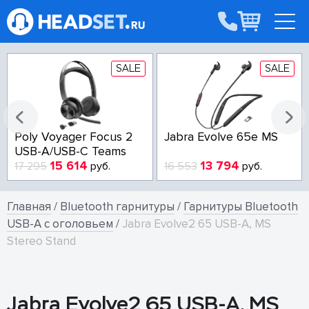
SALE
SALE
Poly Voyager Focus 2
Jabra Evolve 65e MS
USB-A/USB-C Teams
15 614
13 794
17 295
руб.
16 553
руб.
Главная
/
Bluetooth гарнитуры
/
Гарнитуры Bluetooth
USB-A с оголовьем
/
Jabra Evolve2 65 USB-A, MS
Stereo Stand
Jabra Evolve2 65 USB-A, MS