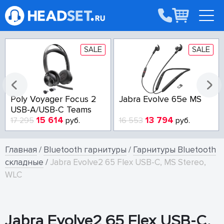
SALE
SALE
Poly Voyager Focus 2
Jabra Evolve 65e MS
USB-A/USB-C Teams
15 614
13 794
17 295
руб.
16 553
руб.
Главная
/
Bluetooth гарнитуры
/
Гарнитуры Bluetooth
складные
/
Jabra Evolve2 65 Flex USB-C, MS Stereo,
WLC
Jabra Evolve2 65 Flex USB-C,