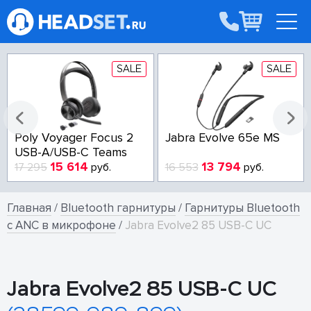
SALE
SALE
Poly Voyager Focus 2
Jabra Evolve 65e MS
USB-A/USB-C Teams
15 614
13 794
17 295
руб.
16 553
руб.
Главная
/
Bluetooth гарнитуры
/
Гарнитуры Bluetooth
с ANC в микрофоне
/
Jabra Evolve2 85 USB-C UC
Jabra Evolve2 85 USB-C UC